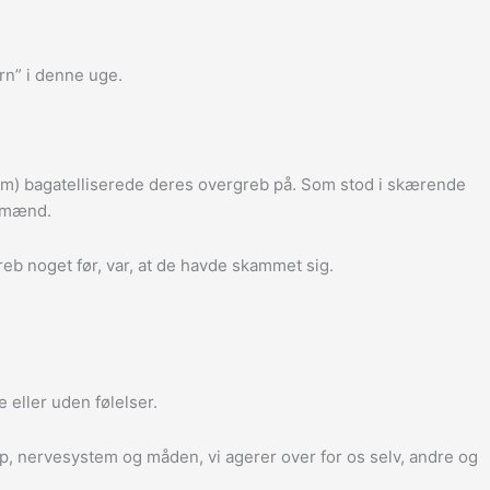
rn” i denne uge.
dem) bagatelliserede deres overgreb på. Som stod i skærende
m mænd.
reb noget før, var, at de havde skammet sig.
 eller uden følelser.
op, nervesystem og måden, vi agerer over for os selv, andre og