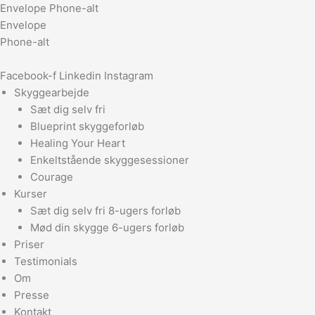
Gå
Envelope
Phone-alt
til
Envelope
indholdet
Phone-alt
Facebook-f
Linkedin
Instagram
Skyggearbejde
Sæt dig selv fri
Blueprint skyggeforløb
Healing Your Heart
Enkeltstående skyggesessioner
Courage
Kurser
Sæt dig selv fri 8-ugers forløb
Mød din skygge 6-ugers forløb
Priser
Testimonials
Om
Presse
Kontakt