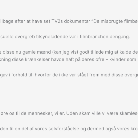
t tilbage efter at have set TV2s dokumentar ”De misbrugte filmbø
ksuelle overgreb tilsyneladende var i filmbranchen dengang.
 disse nu gamle mænd (kan jeg vist godt tillade mig at kalde 
irkning disse krænkelser havde haft på deres ofre – kvinder so
gav i forhold til, hvorfor de ikke var stået frem med disse overg
øre os til de mennesker, vi er. Uden skam ville vi være skamløse
 den til en del af vores selvforståelse og dermed også vores kr