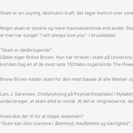
Skam er en usynlig, destruktiv kraft, der tager kontrol over vores va
Noget skam er dybere og mere traumatiserende end andet. Ska
at man har sunget
”I will always love you”
i brusebadet.
”Skam er dødbringende”.
Sådan siger Bréne Brown. Hun har forsket i skam på University o
kvinden bag en af de mest sete TEDtalks nogensinde The
Power
Brene Brown kalder skam for den mest basale af alle følelser 
Lars J. Sørensen, Chefpsykolog på Psykiatrihospitalet i Nykøbin
understreger, at skam
altid
er social. At det er omgivelserne, 
Hvad skal der til for at slippe skammen?
”Skam kan ikke overleve i åbenhed, medfølelse og kærlighed”
,