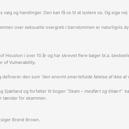
lg og handlinger. Den kan få os til at isolere os. Og sige nej til de
mmen over seksuelle overgreb i barndommen er naturligvis dy
f Houston i over 10 år og har skrevet flere bøger bl.a. bestsel
 of Vulnerability.
og definerer den som
”den enormt smertefulde følelse af ikke at væ
g Sjælland og forfatter til bogen
”Skam – medført og tillært”
kal
der tænder for skammen.
 siger Brené Brown.