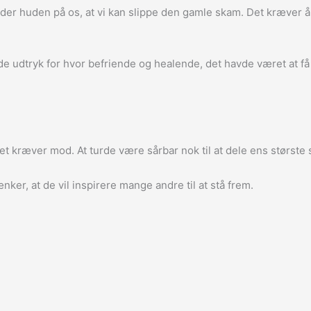
 under huden på os, at vi kan slippe den gamle skam. Det kræver
tryk for hvor befriende og healende, det havde været at få ta
det kræver mod. At turde være sårbar nok til at dele ens størs
ker, at de vil inspirere mange andre til at stå frem.