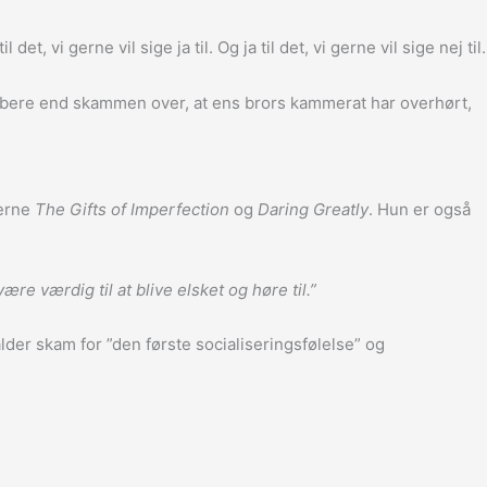
t, vi gerne vil sige ja til. Og ja til det, vi gerne vil sige nej til.
bere end skammen over, at ens brors kammerat har overhørt,
lerne
The Gifts of Imperfection
og
Daring Greatly
. Hun er også
re værdig til at blive elsket og høre til.”
der skam for ”den første socialiseringsfølelse” og