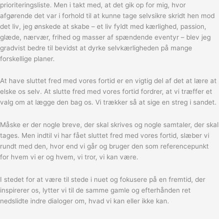
prioriteringsliste. Men i takt med, at det gik op for mig, hvor
afgørende det var i forhold til at kunne tage selvsikre skridt hen mod
det liv, jeg ønskede at skabe – et liv fyldt med kærlighed, passion,
glæde, nærvær, frihed og masser af spændende eventyr – blev jeg
gradvist bedre til bevidst at dyrke selvkærligheden på mange
forskellige planer.
At have sluttet fred med vores fortid er en vigtig del af det at lære at
elske os selv. At slutte fred med vores fortid fordrer, at vi træffer et
valg om at lægge den bag os. Vi trækker så at sige en streg i sandet.
Måske er der nogle breve, der skal skrives og nogle samtaler, der skal
tages. Men indtil vi har fået sluttet fred med vores fortid, slæber vi
rundt med den, hvor end vi går og bruger den som referencepunkt
for hvem vi er og hvem, vi tror, vi kan være.
I stedet for at være til stede i nuet og fokusere på en fremtid, der
inspirerer os, lytter vi til de samme gamle og efterhånden ret
nedslidte indre dialoger om, hvad vi kan eller ikke kan.