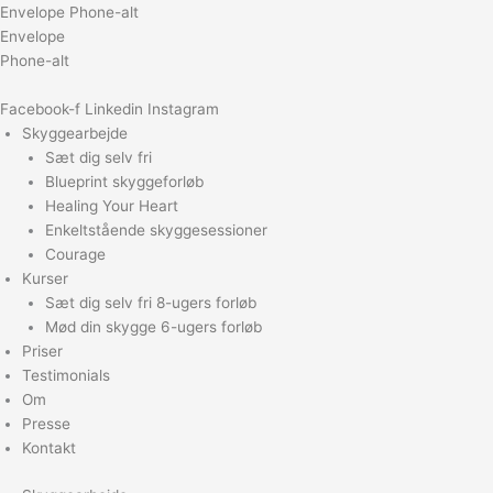
Gå
Envelope
Phone-alt
til
Envelope
indholdet
Phone-alt
Facebook-f
Linkedin
Instagram
Skyggearbejde
Sæt dig selv fri
Blueprint skyggeforløb
Healing Your Heart
Enkeltstående skyggesessioner
Courage
Kurser
Sæt dig selv fri 8-ugers forløb
Mød din skygge 6-ugers forløb
Priser
Testimonials
Om
Presse
Kontakt