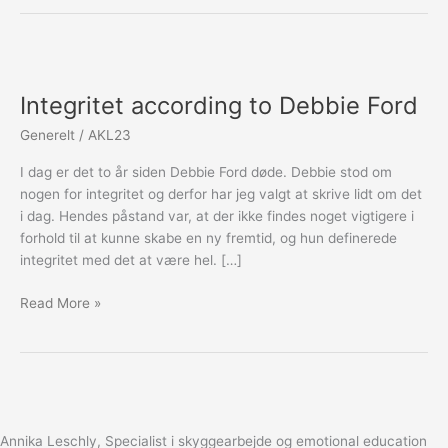
Integritet
according
Integritet according to Debbie Ford
to
Debbie
Generelt
/
AKL23
Ford
I dag er det to år siden Debbie Ford døde. Debbie stod om
nogen for integritet og derfor har jeg valgt at skrive lidt om det
i dag. Hendes påstand var, at der ikke findes noget vigtigere i
forhold til at kunne skabe en ny fremtid, og hun definerede
integritet med det at være hel. […]
Read More »
Annika Leschly, Specialist i skyggearbejde og emotional education