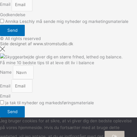
Email
Godkendelse
Annika Leschly må sende mig nyheder og marketingsmateriale
Send
© All rights reserved
Side designet af www.stromstudio.dk
Få mine 10 bedste tips til at leve dit liv i balance
Name
Email
Email
ja tak til nyheder og markedsføringsmateriale
Send
Jeg bruger cookies for at sikre, at vi giver dig den bedste oplevelse
på vores hjemmeside. Hvis du fortsætter med at bruge dette
websted, vil jeg antage, at du er indforstået med det.
Ok