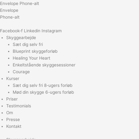
Gå
Envelope
Phone-alt
til
Envelope
indholdet
Phone-alt
Facebook-f
Linkedin
Instagram
Skyggearbejde
Sæt dig selv fri
Blueprint skyggeforløb
Healing Your Heart
Enkeltstående skyggesessioner
Courage
Kurser
Sæt dig selv fri 8-ugers forløb
Mød din skygge 6-ugers forløb
Priser
Testimonials
Om
Presse
Kontakt