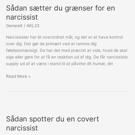
sætter
Sådan sætter du grænser for en
du
grænser
narcissist
for
Generelt
/
AKL23
en
narcissist
Narcissister har ét overordnet mål, og det er at have kontrol
over dig. Det gør de primært ved at ramme dig
følelsesmæssigt. De har det med præcist at vide, hvad de skal
sige eller gøre for at få en reaktion ud af dig. De får narcissistic
supply ud af at være i stand til at påvirke dit humør, din
Read More »
Sådan
spotter
Sådan spotter du en covert
du
en
narcissist
covert