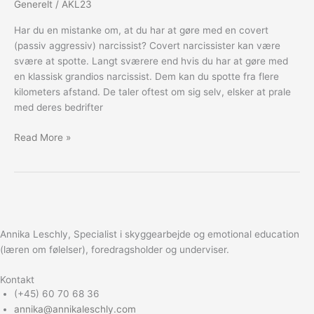
Generelt
/
AKL23
narcissist
Har du en mistanke om, at du har at gøre med en covert
(passiv aggressiv) narcissist? Covert narcissister kan være
svære at spotte. Langt sværere end hvis du har at gøre med
en klassisk grandios narcissist. Dem kan du spotte fra flere
kilometers afstand. De taler oftest om sig selv, elsker at prale
med deres bedrifter
Read More »
Annika Leschly, Specialist i skyggearbejde og emotional education
(læren om følelser), foredragsholder og underviser.
Kontakt
(+45) 60 70 68 36
annika@annikaleschly.com