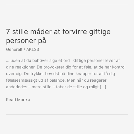
7
stille
7 stille måder at forvirre giftige
måder
at
personer på
forvirre
Generelt
/
AKL23
giftige
personer
… uden at du behøver sige et ord Giftige personer lever af
på
dine reaktioner. De provokerer dig for at føle, at de har kontrol
over dig. De trykker bevidst på dine knapper for at få dig
følelsesmæssigt ud af balance. Men når du reagerer
anderledes – mere stille – taber de stille og roligt […]
Read More »
Sådan