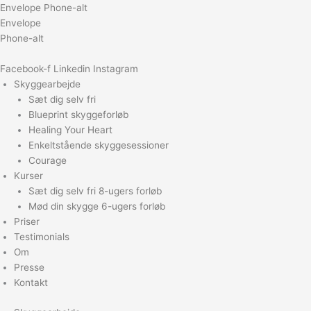
Gå
Envelope
Phone-alt
til
Envelope
indholdet
Phone-alt
Facebook-f
Linkedin
Instagram
Skyggearbejde
Sæt dig selv fri
Blueprint skyggeforløb
Healing Your Heart
Enkeltstående skyggesessioner
Courage
Kurser
Sæt dig selv fri 8-ugers forløb
Mød din skygge 6-ugers forløb
Priser
Testimonials
Om
Presse
Kontakt