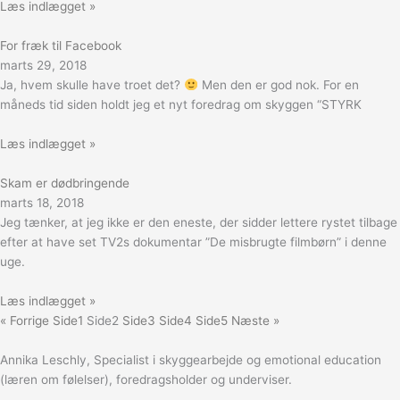
Læs indlægget »
For fræk til Facebook
marts 29, 2018
Ja, hvem skulle have troet det?
Men den er god nok. For en
måneds tid siden holdt jeg et nyt foredrag om skyggen “STYRK
Læs indlægget »
Skam er dødbringende
marts 18, 2018
Jeg tænker, at jeg ikke er den eneste, der sidder lettere rystet tilbage
efter at have set TV2s dokumentar ”De misbrugte filmbørn” i denne
uge.
Læs indlægget »
« Forrige
Side
1
Side
2
Side
3
Side
4
Side
5
Næste »
Annika Leschly, Specialist i skyggearbejde og emotional education
(læren om følelser), foredragsholder og underviser.