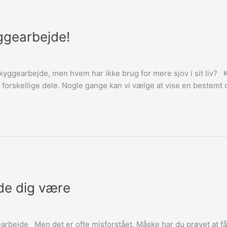
yggearbejde!
e skyggearbejde, men hvem har ikke brug for mere sjov i sit li
e forskellige dele. Nogle gange kan vi vælge at vise en bestemt d
lade dig være
arbejde Men det er ofte misforstået. Måske har du prøvet at få 