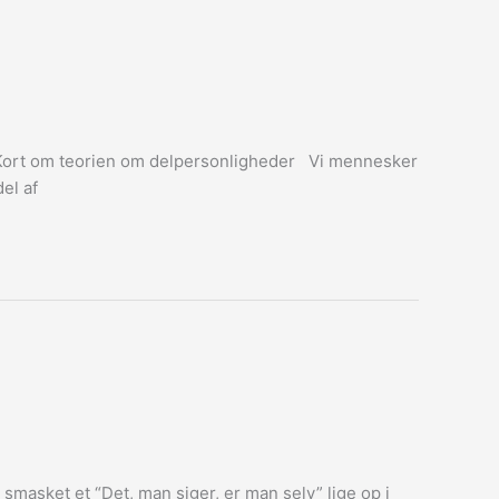
v? Kort om teorien om delpersonligheder Vi mennesker
el af
smasket et “Det, man siger, er man selv” lige op i