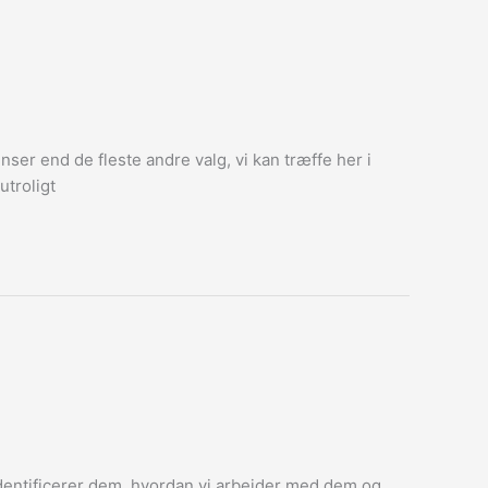
ser end de fleste andre valg, vi kan træffe her i
utroligt
identificerer dem, hvordan vi arbejder med dem og