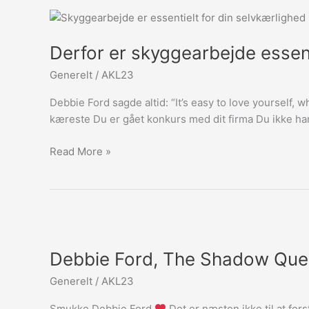
ud?
Derfor
er
Derfor er skyggearbejde essent
skyggearbejde
essentielt
Generelt
/
AKL23
for
din
Debbie Ford sagde altid: “It’s easy to love yourself, 
selvkærlighed
kæreste Du er gået konkurs med dit firma Du ikke har
Read More »
Debbie
Ford,
Debbie Ford, The Shadow Qu
The
Shadow
Generelt
/
AKL23
Queen
Smukke Debbie Ford
Det er næsten ikke til at for