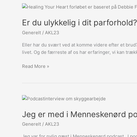
Er
du
Er du ulykkelig i dit parforhold?
ulykkelig
i
Generelt
/
AKL23
dit
parforhold?
Eller har du svært ved at komme videre efter et brud?
livet. Og de færreste af os har erfaringer, vi kan træk
Read More »
Jeg
er
Jeg er med i Menneskenørd p
med
i
Generelt
/
AKL23
Menneskenørd
podcast
Jeg var for nylig gæst i Menneskenørd podcast I pod