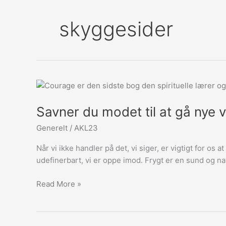
skyggesider
Savner
du
Savner du modet til at gå nye v
modet
til
Generelt
/
AKL23
at
gå
Når vi ikke handler på det, vi siger, er vigtigt for os
nye
udefinerbart, vi er oppe imod. Frygt er en sund og natu
veje?
Read More »