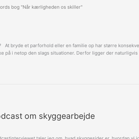
 At bryde et parforhold eller en familie op har større konsekven
ke på i netop den slags situationer. Derfor ligger der naturligvis 
odcast om skyggearbejde
castinterviewet taler jeg om, hvad skyggesider er, hvordan vi 