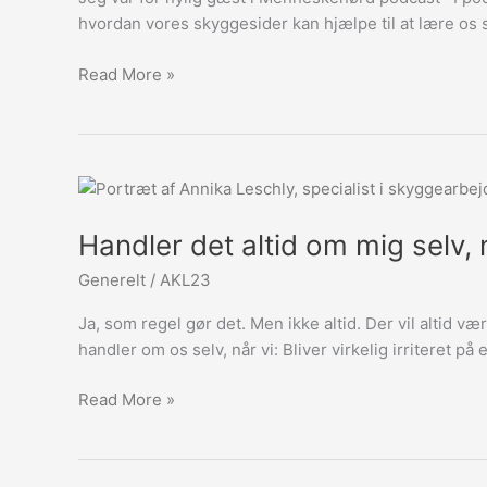
om
hvordan vores skyggesider kan hjælpe til at lære os
skyggearbejde
Read More »
Handler
det
Handler det altid om mig selv, 
altid
om
Generelt
/
AKL23
mig
selv,
Ja, som regel gør det. Men ikke altid. Der vil altid 
når
handler om os selv, når vi: Bliver virkelig irriteret p
jeg
ikke
Read More »
kan
holde
andre