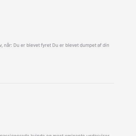
, når: Du er blevet fyret Du er blevet dumpet af din
 og passionerede kvinde og mest eminente underviser,