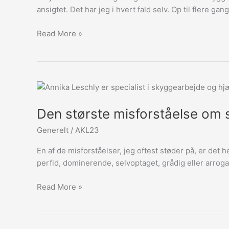
ikke
ansigtet. Det har jeg i hvert fald selv. Op til flere 
lade
dig
Read More »
være
Den
største
Den største misforståelse om
misforståelse
om
Generelt
/
AKL23
skyggearbejde
En af de misforståelser, jeg oftest støder på, er det 
perfid, dominerende, selvoptaget, grådig eller arroga
Read More »