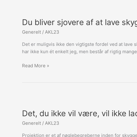
Du
bliver
Du bliver sjovere af at lave sk
sjovere
af
Generelt
/
AKL23
at
lave
Det er muligvis ikke den vigtigste fordel ved at lav
skyggearbejde!
har ikke kun ét enkelt jeg, men består af rigtig mang
Read More »
Det,
du
Det, du ikke vil være, vil ikke 
ikke
vil
Generelt
/
AKL23
være,
vil
Projektion er et af nøglebegreberne inden for skygge