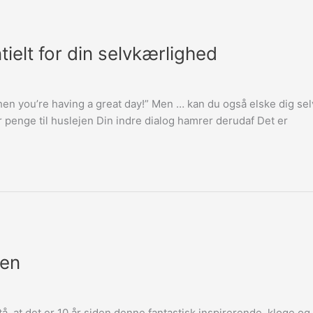
ielt for din selvkærlighed
when you’re having a great day!” Men … kan du også elske dig selv
 penge til huslejen Din indre dialog hamrer derudaf Det er
een
stå, at det er 10 år siden denne fantastisk inspirerende, kloge