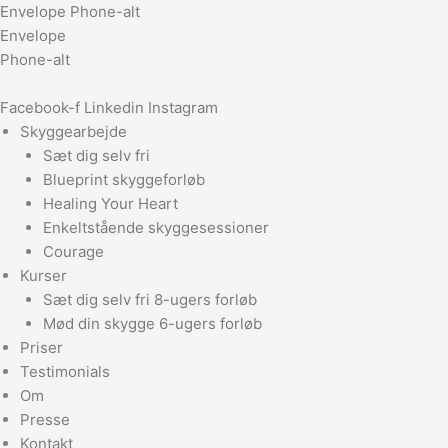
Gå
Envelope
Phone-alt
til
Envelope
indholdet
Phone-alt
Facebook-f
Linkedin
Instagram
Skyggearbejde
Sæt dig selv fri
Blueprint skyggeforløb
Healing Your Heart
Enkeltstående skyggesessioner
Courage
Kurser
Sæt dig selv fri 8-ugers forløb
Mød din skygge 6-ugers forløb
Priser
Testimonials
Om
Presse
Kontakt